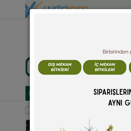
TÜM KATEGORİLER
YER ÖRTÜCÜLER