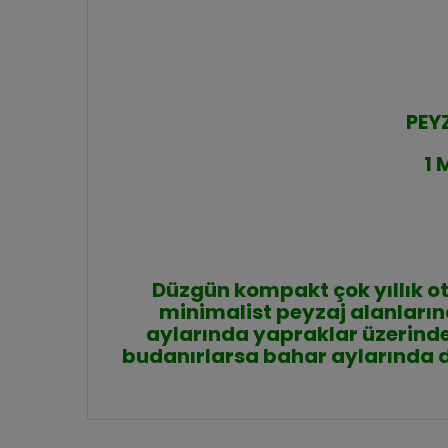
PEY
1 
Düzgün kompakt çok yıllık ot
minimalist peyzaj alanları
aylarında yapraklar üzerinde 
budanırlarsa bahar aylarında d