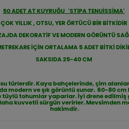
50 ADET AT KUYRUĞU 'STİPA TENUİSSİMA'
ÇOK YILLIK , OTSU, YER ÖRTÜCÜ BİR BİTKİDİR
ZAJDA DEKORATİF VE MODERN GÖRÜNTÜ SA
METREKARE İÇİN ORTALAMA 5 ADET BİTKİ DİKİ
SAKSIDA 25-40 CM
su türlerdir. Kaya bahçelerinde, çim alanla
nda modern ve şık görüntü sunar. 60-80 cm 
tüylü tohumlar yaparlar. İyi drene edilmiş gü
aha kuvvetli sürgün verirler. Mevsimden m
hakimdir.