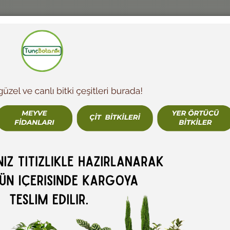
ÇIT BITKILERI
ÇIÇEKLI BITKILER
ÇALILAR
SALON BITKILERI
MEYV
STİPA AT KUYRUĞU 50 ADE