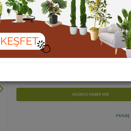
YER ÖRTÜCÜ BİTKİ
Kampanyalı Ürün
6.992,96 TL + % 20
8.391,55 TL
Ürün Kodu :
tncbtnk01943
Fiyatı Düşünce Haber Ver
Ürünü Tavsiye Et
Marka :
Tunç Botanik
Kategori :
YER ÖRTÜCÜLER
,
OTSU / TROPİK BİTKİLER
GELİNCE HABER VER
PAYLAŞ 