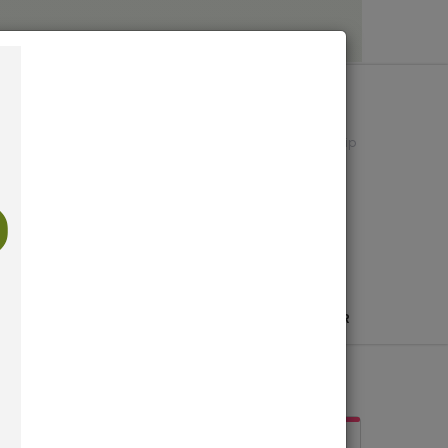
İletişim
Hakkımızda
Blog
Bize Sorun
Sipariş Takip
SEPETİNİZ
0 ürün -
0,00 TL
E FIDANLARI
YER ÖRTÜCÜLER
BONSAI
SAKSILAR
T - OTSU
BİTKİLERİNİZİN HIZLI