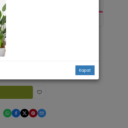
GELİŞİM İÇİN AKILLI
GÜBRE SADECE 249TL
BİTKİ COŞTURAN
BESLEME SETİ 399 TL
Kapat
: