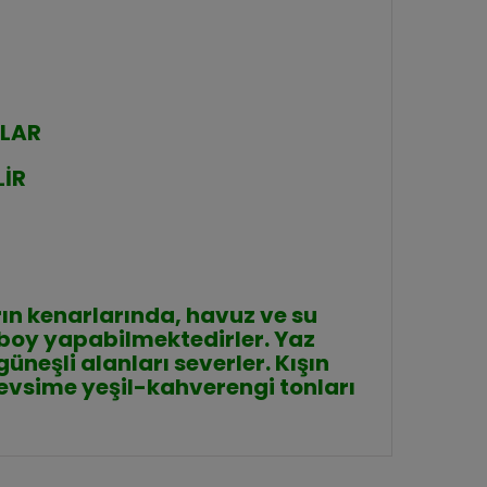
ĞLAR
LİR
rın kenarlarında, havuz ve su
boy yapabilmektedirler. Yaz
neşli alanları severler. Kışın
evsime yeşil-kahverengi tonları