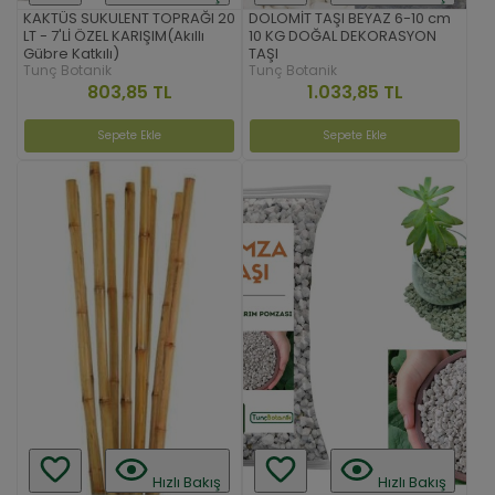
KAKTÜS SUKULENT TOPRAĞI 20
DOLOMİT TAŞI BEYAZ 6-10 cm
LT - 7'Lİ ÖZEL KARIŞIM(Akıllı
10 KG DOĞAL DEKORASYON
Gübre Katkılı)
TAŞI
Tunç Botanik
Tunç Botanik
803,85 TL
1.033,85 TL
Sepete Ekle
Sepete Ekle
Hızlı Bakış
Hızlı Bakış