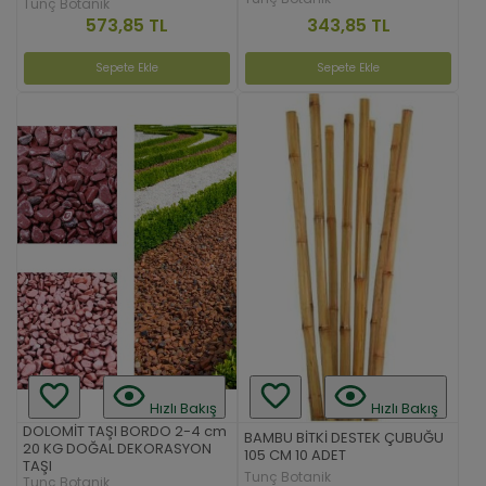
Tunç Botanik
343,85 TL
573,85 TL
Sepete Ekle
Sepete Ekle
Hızlı Bakış
Hızlı Bakış
DOLOMİT TAŞI BORDO 2-4 cm
BAMBU BİTKİ DESTEK ÇUBUĞU
20 KG DOĞAL DEKORASYON
105 CM 10 ADET
TAŞI
Tunç Botanik
Tunç Botanik