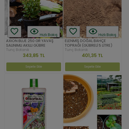
Hızlı Bakış
Hızlı Bakış
AXION BLUE 250 GR YAVAŞ
ELENMİŞ DOĞAL BAHÇE
SALINIMLI AKILLI GÜBRE
TOPRAĞI (GÜBRELİ 5 LİTRE)
Tunç Botanik
Tunç Botanik
343,85 TL
401,35 TL
Sepete Ekle
Sepete Ekle