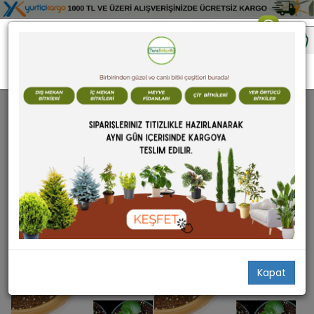
BAHÇE MALZEMELERİ
BAHÇE MALZEMELERİ
172 ürün bulundu
Filtrele
Stoktakiler
Kapat