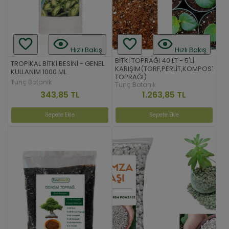
Hızlı Bakış
Hızlı Bakış
BİTKİ TOPRAĞI 40 LT - 5'Lİ
TROPİKAL BİTKİ BESİNİ - GENEL
KARIŞIM(TORF,PERLİT,KOMPOST,K
KULLANIM 1000 ML
TOPRAĞI)
Tunç Botanik
Tunç Botanik
343,85 TL
1.263,85 TL
Sepete Ekle
Sepete Ekle