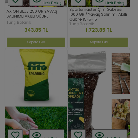
Hızlı Bakış
Hızlı Bakış
Sportsmaster Çim Gübresi
AXION BLUE 250 GR YAVAŞ
1000 GR / Yavaş Salınımlı Akıllı
SALINIMLI AKILLI GÜBRE
Gübre 15-5-15
Tunç Botanik
Tunç Botanik
343,85 TL
1.723,85 TL
Sepete Ekle
Sepete Ekle