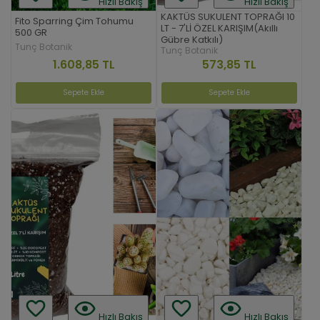
Hızlı Bakış
Hızlı Bakış
KAKTÜS SUKULENT TOPRAĞI 10
Fito Sparring Çim Tohumu
LT - 7'Lİ ÖZEL KARIŞIM(Akıllı
500 GR
Gübre Katkılı)
Tunç Botanik
Tunç Botanik
1.608,85 TL
573,85 TL
Sepete Ekle
Sepete Ekle
Hızlı Bakış
Hızlı Bakış