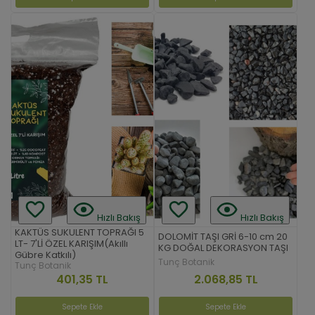
Hızlı Bakış
Hızlı Bakış
KAKTÜS SUKULENT TOPRAĞI 5
DOLOMİT TAŞI GRİ 6-10 cm 20
LT- 7'Lİ ÖZEL KARIŞIM(Akıllı
KG DOĞAL DEKORASYON TAŞI
Gübre Katkılı)
Tunç Botanik
Tunç Botanik
2.068,85 TL
401,35 TL
Sepete Ekle
Sepete Ekle