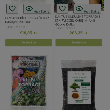
Hızlı Bakış
Hızlı Bakış
KAKTÜS SUKULENT TOPRAĞI 3
ORGANİK BİTKİ TOPRAĞI TORF
LT - 7'Lİ ÖZEL KARIŞIM(Akıllı
KARIŞIMI 20 LİTRE
Gübre Katkılı)
Tunç Botanik
Tunç Botanik
918,85 TL
286,35 TL
Sepete Ekle
Sepete Ekle