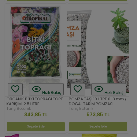
Hızlı Bakış
Hızlı Bakış
ORGANİK BİTKİ TOPRAĞI TORF
POMZA TAŞI 10 LİTRE 0-3 mm /
KARIŞIMI 2.5 LİTRE
DOĞAL TARIM POMZASI
Tunç Botanik
Tunç Botanik
343,85 TL
573,85 TL
Sepete Ekle
Sepete Ekle