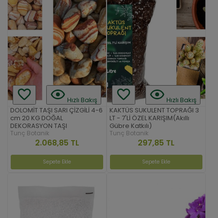
Hızlı Bakış
Hızlı Bakış
DOLOMİT TAŞI SARI ÇİZGİLİ 4-6
KAKTÜS SUKULENT TOPRAĞI 3
cm 20 KG DOĞAL
LT - 7'Lİ ÖZEL KARIŞIM(Akıllı
DEKORASYON TAŞI
Gübre Katkılı)
Tunç Botanik
Tunç Botanik
2.068,85 TL
297,85 TL
Sepete Ekle
Sepete Ekle