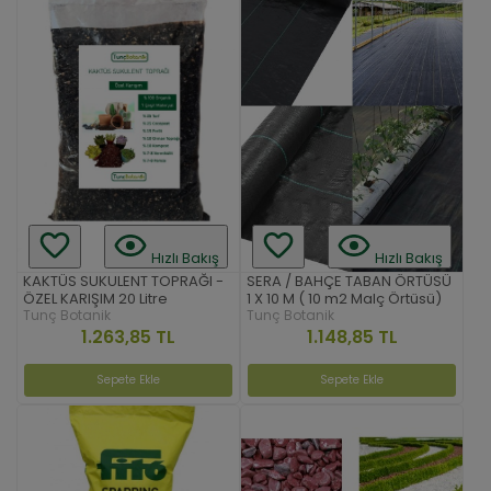
Hızlı Bakış
Hızlı Bakış
KAKTÜS SUKULENT TOPRAĞI -
SERA / BAHÇE TABAN ÖRTÜSÜ
ÖZEL KARIŞIM 20 Litre
1 X 10 M ( 10 m2 Malç Örtüsü)
Tunç Botanik
Tunç Botanik
1.263,85 TL
1.148,85 TL
Sepete Ekle
Sepete Ekle