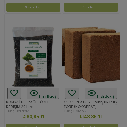
Sepete Ekle
Sepete Ekle
Hızlı Bakış
Hızlı Bakış
BONSAİ TOPRAĞI - ÖZEL
COCOPEAT 65 LT SIKIŞTIRILMIŞ
KARIŞIM 20 Litre
TORF (KOKOPEAT)
Tunç Botanik
Tunç Botanik
1.263,85 TL
1.148,85 TL