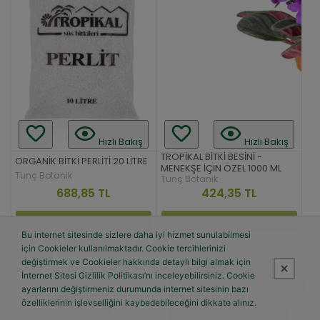
Hızlı Bakış
Hızlı Bakış
TROPİKAL BİTKİ BESİNİ -
ORGANİK BİTKİ PERLİTİ 20 LİTRE
MENEKŞE İÇİN ÖZEL 1000 ML
Tunç Botanik
Tunç Botanik
688,85 TL
424,35 TL
Sepete Ekle
Sepete Ekle
Bu internet sitesinde sizlere daha iyi hizmet sunulabilmesi
için Cookieler kullanılmaktadır. Cookie tercihlerinizi
değiştirmek ve Cookieler hakkında detaylı bilgi almak için
İnternet Sitesi Gizlilik Politikası’nı inceleyebilirsiniz. Cookie
ayarlarını değiştirmeniz durumunda internet sitesinin bazı
özelliklerinin işlevselliğini kaybedebileceğini dikkate alınız.