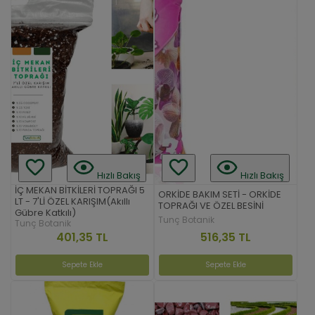
Hızlı Bakış
Hızlı Bakış
İÇ MEKAN BİTKİLERİ TOPRAĞI 5
ORKİDE BAKIM SETİ - ORKİDE
LT - 7'Lİ ÖZEL KARIŞIM(Akıllı
TOPRAĞI VE ÖZEL BESİNİ
Gübre Katkılı)
Tunç Botanik
Tunç Botanik
516,35 TL
401,35 TL
Sepete Ekle
Sepete Ekle