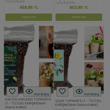
Tunç Botanik
Tunç Botanik
458,85 TL
803,85 TL
Sepete Ekle
Sepete Ekle
Hızlı Bakış
Hızlı Bakış
KAKTÜS SUKULENT TOPRAĞI 10
ÇİÇEK TOPRAĞI 5 LT - 7'Lİ ÖZEL
LT - 7'Lİ ÖZEL KARIŞIM(Akıllı
KARIŞIM(Akıllı Gübre Katkılı)
Gübre Katkılı)
Tunç Botanik