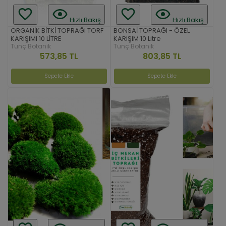
Hızlı Bakış
Hızlı Bakış
ORGANİK BİTKİ TOPRAĞI TORF
BONSAİ TOPRAĞI - ÖZEL
KARIŞIMI 10 LİTRE
KARIŞIM 10 Litre
Tunç Botanik
Tunç Botanik
573,85 TL
803,85 TL
Sepete Ekle
Sepete Ekle