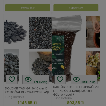
Sepete Ekle
Sepete Ekle
Hızlı Bakış
Hızlı Bakış
KAKTÜS SUKULENT TOPRAĞI 20
DOLOMİT TAŞI GRİ 6-10 cm 10
LT - 7'Lİ ÖZEL KARIŞIM(Akıllı
KG DOĞAL DEKORASYON TAŞI
Gübre Katkılı)
Tunç Botanik
Tunç Botanik
1.148,85 TL
803,85 TL