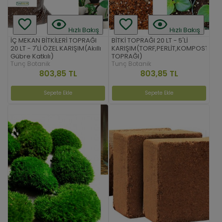
Hızlı Bakış
Hızlı Bakış
İÇ MEKAN BİTKİLERİ TOPRAĞI
BİTKİ TOPRAĞI 20 LT - 5'Lİ
20 LT - 7'Lİ ÖZEL KARIŞIM(Akıllı
KARIŞIM(TORF,PERLİT,KOMPOST,K
Gübre Katkılı)
TOPRAĞI)
Tunç Botanik
Tunç Botanik
803,85 TL
803,85 TL
Sepete Ekle
Sepete Ekle