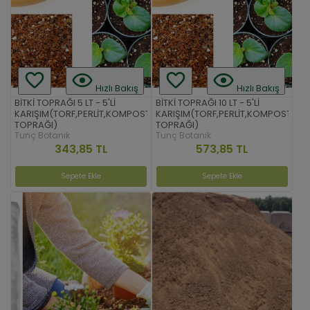
Hızlı Bakış
Hızlı Bakış
BİTKİ TOPRAĞI 5 LT - 5'Lİ
BİTKİ TOPRAĞI 10 LT - 5'Lİ
KARIŞIM(TORF,PERLİT,KOMPOST,KUM,ORMAN
KARIŞIM(TORF,PERLİT,KOMPOST,K
TOPRAĞI)
TOPRAĞI)
Tunç Botanik
Tunç Botanik
343,85 TL
573,85 TL
Sepete Ekle
Sepete Ekle