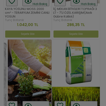
Hızlı Bakış
Hızlı Bakış
KAYA YOSUNU MOSS 2000
İÇ MEKAN BİTKİLERİ TOPRAĞI 3
cm² - TERARYUM ZEMİNİ CANLI
LT - 7'Lİ ÖZEL KARIŞIM(Akıllı
YOSUN
Gübre Katkılı)
Tunç Botanik
Tunç Botanik
1.042,00 TL
286,35 TL
Sepete Ekle
Sepete Ekle