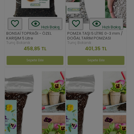
Hızlı Bakış
Hızlı Bakış
BONSAİ TOPRAĞI - ÖZEL
POMZA TAŞI 5 LİTRE 0-3 mm /
KARIŞIM 5 Litre
DOĞAL TARIM POMZASI
Tunç Botanik
Tunç Botanik
458,85 TL
401,35 TL
Sepete Ekle
Sepete Ekle