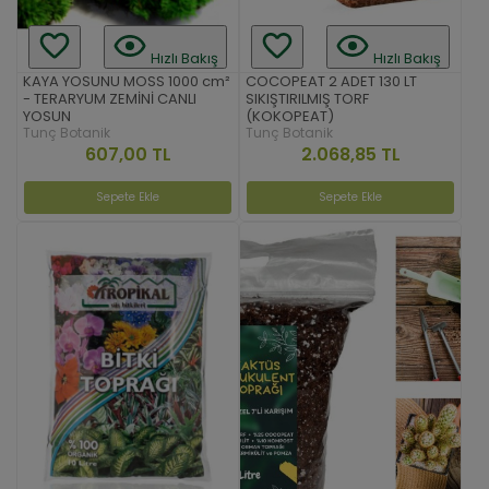
Hızlı Bakış
Hızlı Bakış
KAYA YOSUNU MOSS 1000 cm²
COCOPEAT 2 ADET 130 LT
- TERARYUM ZEMİNİ CANLI
SIKIŞTIRILMIŞ TORF
YOSUN
(KOKOPEAT)
Tunç Botanik
Tunç Botanik
607,00 TL
2.068,85 TL
Sepete Ekle
Sepete Ekle