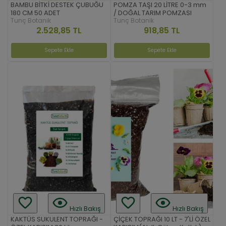
BAMBU BİTKİ DESTEK ÇUBUĞU
POMZA TAŞI 20 LİTRE 0-3 mm
180 CM 50 ADET
/ DOĞAL TARIM POMZASI
Tunç Botanik
Tunç Botanik
2.528,85 TL
918,85 TL
Sepete Ekle
Sepete Ekle
Hızlı Bakış
Hızlı Bakış
KAKTÜS SUKULENT TOPRAĞI -
ÇİÇEK TOPRAĞI 10 LT - 7'Lİ ÖZEL