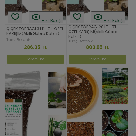
Hızlı Bakış
Hızlı Bakış
ÇİÇEK TOPRAĞI 20 LT - 7'Lİ
ÇİÇEK TOPRAĞI 3 LT - 7'Lİ ÖZEL
ÖZEL KARIŞIM(Akıllı Gübre
KARIŞIM(Akıllı Gübre Katkılı)
Katkılı)
Tunç Botanik
Tunç Botanik
286,35 TL
803,85 TL
Sepete Ekle
Sepete Ekle