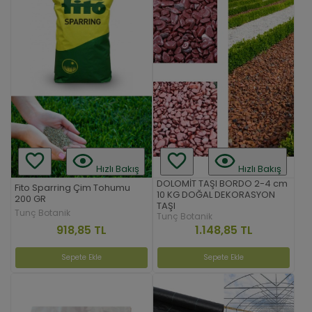
Hızlı Bakış
Hızlı Bakış
DOLOMİT TAŞI BORDO 2-4 cm
Fito Sparring Çim Tohumu
10 KG DOĞAL DEKORASYON
200 GR
TAŞI
Tunç Botanik
Tunç Botanik
918,85 TL
1.148,85 TL
Sepete Ekle
Sepete Ekle