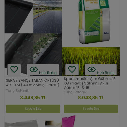
Hızlı Bakış
Hızlı Bakış
Sportsmaster Çim Gübresi 5
SERA / BAHÇE TABAN ÖRTÜSÜ
KG / Yavaş Salınımlı Akıllı
4 X 10 M ( 40 m2 Malç Örtüsü)
Gübre 15-5-15
Tunç Botanik
Tunç Botanik
3.448,85 TL
8.048,85 TL
Sepete Ekle
Sepete Ekle