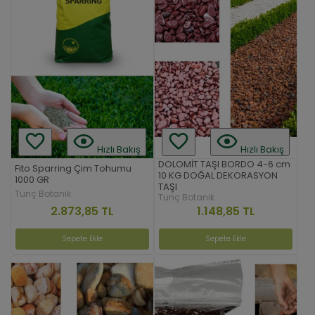
Hızlı Bakış
Hızlı Bakış
DOLOMİT TAŞI BORDO 4-6 cm
Fito Sparring Çim Tohumu
10 KG DOĞAL DEKORASYON
1000 GR
TAŞI
Tunç Botanik
Tunç Botanik
2.873,85 TL
1.148,85 TL
Sepete Ekle
Sepete Ekle