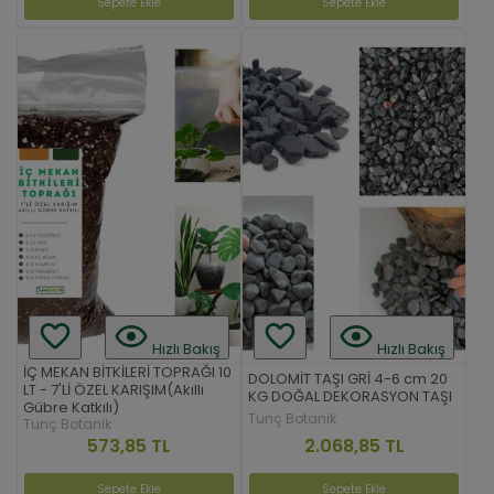
Sepete Ekle
Sepete Ekle
Hızlı Bakış
Hızlı Bakış
İÇ MEKAN BİTKİLERİ TOPRAĞI 10
DOLOMİT TAŞI GRİ 4-6 cm 20
LT - 7'Lİ ÖZEL KARIŞIM(Akıllı
KG DOĞAL DEKORASYON TAŞI
Gübre Katkılı)
Tunç Botanik
Tunç Botanik
2.068,85 TL
573,85 TL
Sepete Ekle
Sepete Ekle