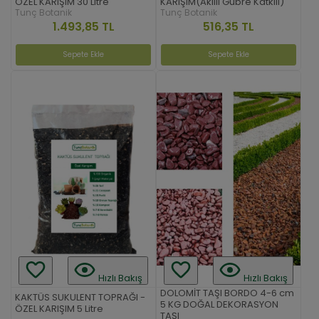
ÖZEL KARIŞIM 30 Litre
KARIŞIM(Akıllı Gübre Katkılı)
Tunç Botanik
Tunç Botanik
1.493,85 TL
516,35 TL
Sepete Ekle
Sepete Ekle
Hızlı Bakış
Hızlı Bakış
DOLOMİT TAŞI BORDO 4-6 cm
KAKTÜS SUKULENT TOPRAĞI -
5 KG DOĞAL DEKORASYON
ÖZEL KARIŞIM 5 Litre
TAŞI