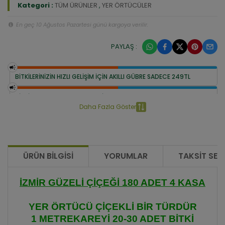
Kategori :
TÜM ÜRÜNLER
,
YER ÖRTÜCÜLER
En geç 10 Ağustos Pazartesi günü kargoya verilir.
PAYLAŞ :
BİTKİLERİNİZİN HIZLI GELİŞİM İÇİN AKILLI GÜBRE SADECE 249TL
BİTKİ COŞTURAN BESLEME SETİ 399 TL
Daha Fazla Göster
ÜRÜN BILGISI
YORUMLAR
TAKSIT SEÇ
İZMİR GÜZELİ ÇİÇEĞİ 180 ADET 4 KASA
YER ÖRTÜCÜ ÇİÇEKLİ BİR TÜRDÜR
1 METREKAREYİ 20-30 ADET BİTKİ