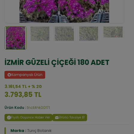
İZMİR GÜZELİ ÇİÇEĞİ 180 ADET
Kampanyalı Ürün
3.161,54 TL + % 20
3.793,85 TL
Ürün Kodu :
tncbtnk00171
Fiyatı Düşünce Haber Ver
Ürünü Tavsiye Et
Marka :
Tunç Botanik