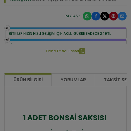
PAYLAŞ :
BİTKİLERİNİZİN HIZLI GELİŞİM İÇİN AKILLI GÜBRE SADECE 249TL
BİTKİ COŞTURAN BESLEME SETİ 399 TL
Daha Fazla Göster
ÜRÜN BILGISI
YORUMLAR
TAKSIT SEÇ
1 ADET BONSAİ SAKSISI