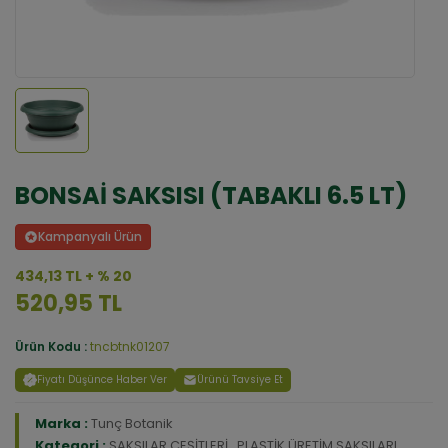
BONSAİ SAKSISI (TABAKLI 6.5 LT)
Kampanyalı Ürün
434,13 TL + % 20
520,95 TL
Ürün Kodu :
tncbtnk01207
Fiyatı Düşünce Haber Ver
Ürünü Tavsiye Et
Marka :
Tunç Botanik
Kategori :
SAKSILAR ÇEŞİTLERİ
,
PLASTİK ÜRETİM SAKSILARI