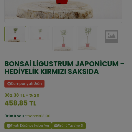
BONSAİ LİGUSTRUM JAPONİCUM -
HEDİYELİK KIRMIZI SAKSIDA
Kampanyalı Ürün
382,38 TL + % 20
458,85 TL
Ürün Kodu :
tncbtnk03190
Fiyatı Düşünce Haber Ver
Ürünü Tavsiye Et