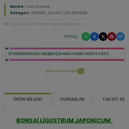
Marka :
Tunç Botanik
Kategori :
BONSAİ
,
SALON / OFİS BİTKİLERİ
En geç 10 Ağustos Pazartesi günü kargoya verilir.
PAYLAŞ :
BİTKİLERİNİZİN HIZLI GELİŞİM İÇİN AKILLI GÜBRE SADECE 249TL
BİTKİ COŞTURAN BESLEME SETİ 399 TL
Daha Fazla Göster
ÜRÜN BILGISI
YORUMLAR
TAKSIT SEÇ
BONSAİ LİGUSTRUM JAPONİCUM